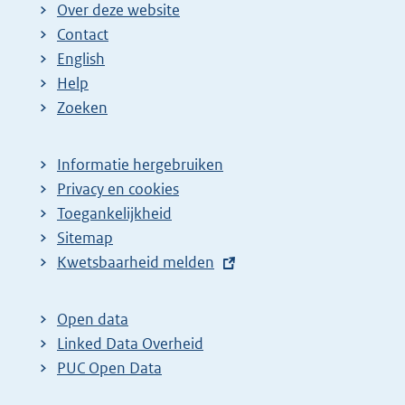
Over deze website
Contact
English
Help
Zoeken
Informatie hergebruiken
Privacy en cookies
Toegankelijkheid
Sitemap
E
Kwetsbaarheid melden
x
t
Open data
e
Linked Data Overheid
r
PUC Open Data
n