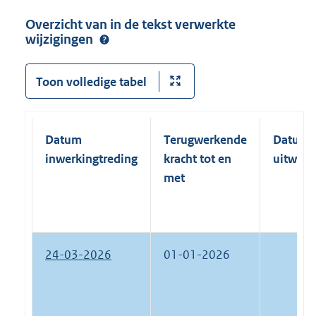
Overzicht van in de tekst verwerkte
wijzigingen
Toon volledige tabel
Datum
Terugwerkende
Datum
inwerkingtreding
kracht tot en
uitwerk
met
24-03-2026
01-01-2026