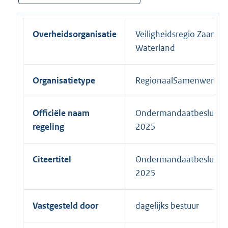
Overheidsorganisatie
Veiligheidsregio Zaanstr
Waterland
Organisatietype
RegionaalSamenwerkin
Officiële naam
Ondermandaatbesluit 
regeling
2025
Citeertitel
Ondermandaatbesluit 
2025
Vastgesteld door
dagelijks bestuur