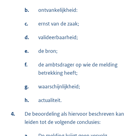
b.
ontvankelijkheid:
c.
ernst van de zaak;
d.
valideerbaarheid;
e.
de bron;
f.
de ambtsdrager op wie de melding
betrekking heeft;
g.
waarschijnlijkheid;
h.
actualiteit.
4.
De beoordeling als hiervoor beschreven kan
leiden tot de volgende conclusies:
a.
De melding krijgt geen vervolg,