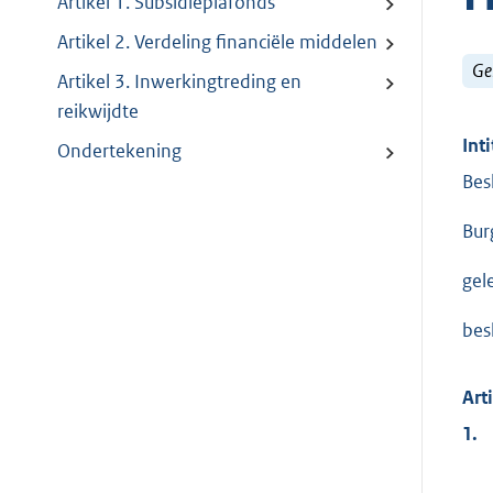
Artikel 1. Subsidieplafonds
Artikel 2. Verdeling financiële middelen
Ge
Artikel 3. Inwerkingtreding en
reikwijdte
Inti
Ondertekening
Bes
Bur
gel
besl
Art
1.