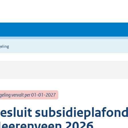
eling
geling vervalt per 01-01-2027
esluit subsidieplafon
eerenveen 2026