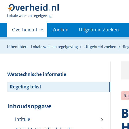
U
Lokale wet- en regelgeving
bent
Primaire
hier:
Andere
Overheid.nl
Zoeken
Uitgebreid Zoeken
sites
navigatie
binnen
U bent hier:
Lokale wet- en regelgeving
Uitgebreid zoeken
Reg
Wetstechnische informatie
Regeling tekst
Re
Inhoudsopgave
B
Intitule
H