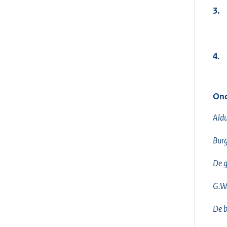
3.
4.
Ond
Aldu
Burg
De g
G.W
De b