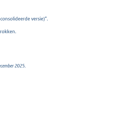
onsolideerde versie)”.
trokken.
december 2025.