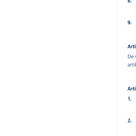
8.
9.
Art
De 
arti
Art
1.
2.