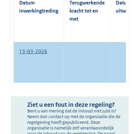
Datum
Terugwerkende
Datum
inwerkingtreding
kracht tot en
uitwerk
met
13-03-2026
Ziet u een fout in deze regeling?
Bent u van mening dat de inhoud niet juist is?
Neem dan contact op met de organisatie die de
regelgeving heeft gepubliceerd. Deze
organisatie is namelijk zelf verantwoordelijk
voor de inhoud van de regelgeving. De naam