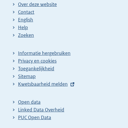
Over deze website
Contact
English
Help
Zoeken
Informatie hergebruiken
Privacy en cookies
Toegankelijkheid
Sitemap
E
Kwetsbaarheid melden
x
t
Open data
e
Linked Data Overheid
r
PUC Open Data
n