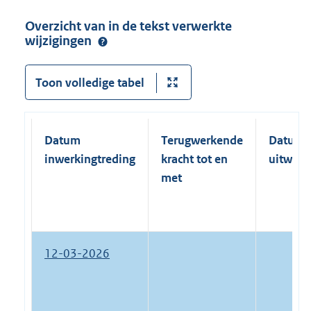
Overzicht van in de tekst verwerkte
wijzigingen
Toon volledige tabel
Datum
Terugwerkende
Datum
inwerkingtreding
kracht tot en
uitwerk
met
12-03-2026