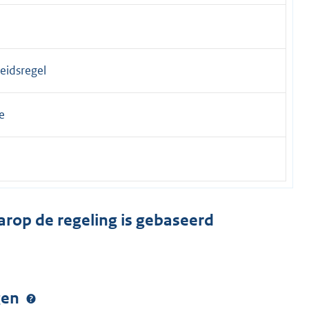
eidsregel
e
arop de regeling is gebaseerd
ngen