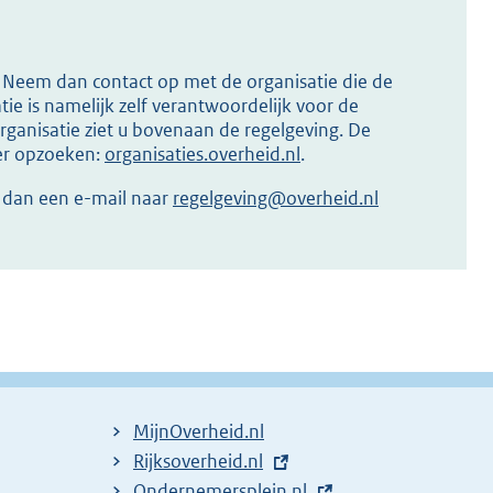
s? Neem dan contact op met de organisatie die de
ie is namelijk zelf verantwoordelijk voor de
ganisatie ziet u bovenaan de regelgeving. De
ier opzoeken:
organisaties.overheid.nl
.
r dan een e-mail naar
regelgeving@overheid.nl
MijnOverheid.nl
E
Rijksoverheid.nl
x
E
Ondernemersplein.nl