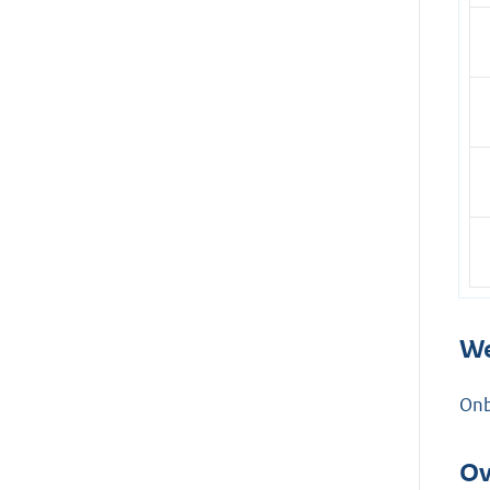
We
On
Ov