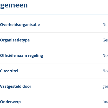
lgemeen
Overheidsorganisatie
Ne
Organisatietype
Ge
Officiële naam regeling
No
Citeertitel
No
Vastgesteld door
ge
Onderwerp
fi