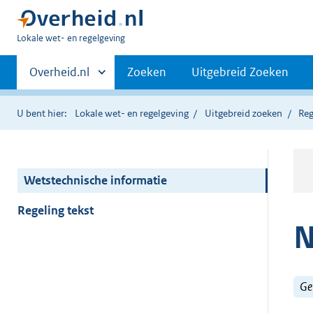
U
Lokale wet- en regelgeving
bent
Primaire
hier:
Andere
Overheid.nl
Zoeken
Uitgebreid Zoeken
sites
navigatie
binnen
U bent hier:
Lokale wet- en regelgeving
Uitgebreid zoeken
Reg
Wetstechnische informatie
Regeling tekst
N
Ge