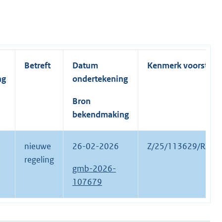
Betreft
Datum
Kenmerk voorstel
ng
ondertekening
Bron
bekendmaking
nieuwe
26-02-2026
Z/25/113629/RAAD
regeling
gmb-2026-
107679