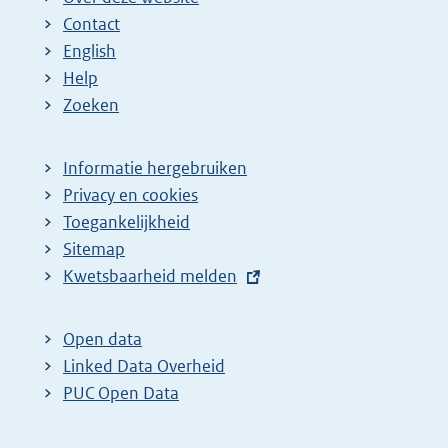
Contact
English
Help
Zoeken
Informatie hergebruiken
Privacy en cookies
Toegankelijkheid
Sitemap
E
Kwetsbaarheid melden
x
t
Open data
e
Linked Data Overheid
r
PUC Open Data
n
e