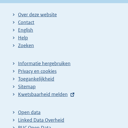
Over deze website
Contact
English
Help
Zoeken
Informatie hergebruiken
Privacy en cookies
Toegankelijkheid
Sitemap
E
Kwetsbaarheid melden
x
t
Open data
e
Linked Data Overheid
r
PUC Open Data