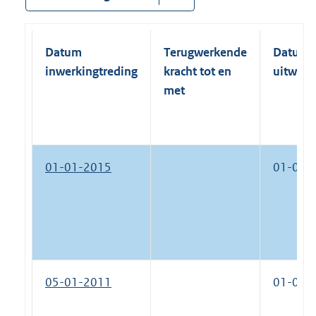
Datum
Terugwerkende
Datum
inwerkingtreding
kracht tot en
uitwerk
met
01-01-2015
01-01-
05-01-2011
01-01-