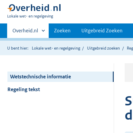
U
Lokale wet- en regelgeving
bent
Primaire
hier:
Andere
Overheid.nl
Zoeken
Uitgebreid Zoeken
sites
navigatie
binnen
U bent hier:
Lokale wet- en regelgeving
Uitgebreid zoeken
Reg
Wetstechnische informatie
Regeling tekst
S
d