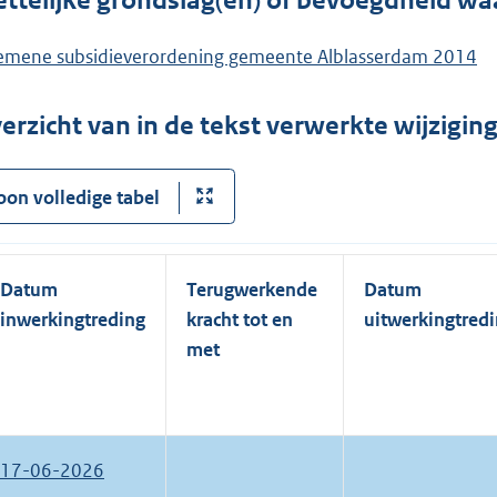
ttelijke grondslag(en) of bevoegdheid wa
emene subsidieverordening gemeente Alblasserdam 2014
erzicht van in de tekst verwerkte wijzigi
oon volledige tabel
Datum
Terugwerkende
Datum
inwerkingtreding
kracht tot en
uitwerkingtred
met
17-06-2026