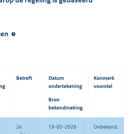
arop de regeling is gebaseerd
ngen
Betreft
Datum
Kenmerk
ing
ondertekening
voorstel
Bron
bekendmaking
2e
19-05-2026
Onbekend.