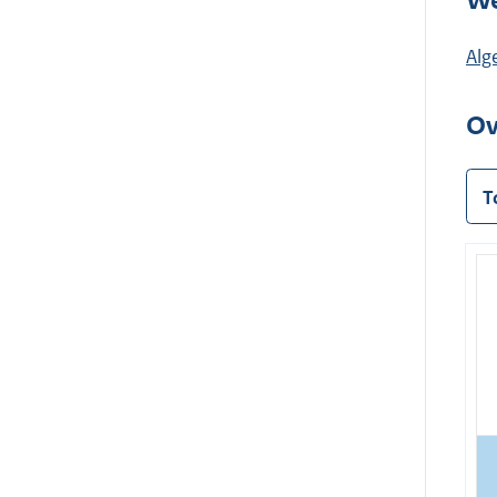
We
Alg
Ov
T