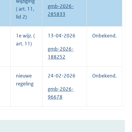
wijziging
gmb-2026-
( art. 11,
285833
lid 2)
1e wijz. (
13-04-2026
Onbekend.
art. 11)
gmb-2026-
188252
nieuwe
24-02-2026
Onbekend.
regeling
gmb-2026-
96678