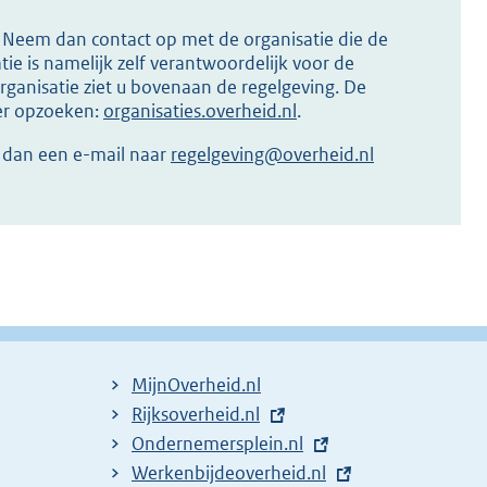
s? Neem dan contact op met de organisatie die de
ie is namelijk zelf verantwoordelijk voor de
ganisatie ziet u bovenaan de regelgeving. De
ier opzoeken:
organisaties.overheid.nl
.
r dan een e-mail naar
regelgeving@overheid.nl
MijnOverheid.nl
E
Rijksoverheid.nl
x
E
Ondernemersplein.nl
t
x
E
Werkenbijdeoverheid.nl