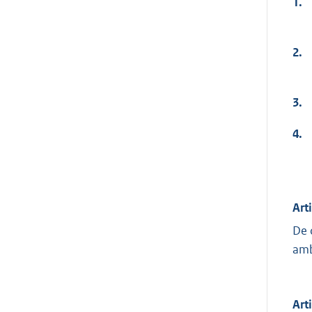
1.
2.
3.
4.
Art
De 
amb
Art