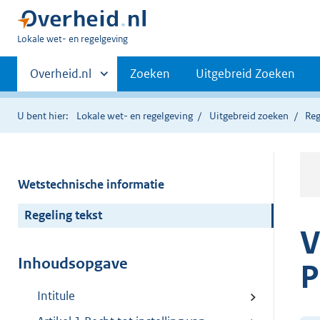
U
Lokale wet- en regelgeving
bent
Primaire
hier:
Andere
Overheid.nl
Zoeken
Uitgebreid Zoeken
sites
navigatie
binnen
U bent hier:
Lokale wet- en regelgeving
Uitgebreid zoeken
Reg
Wetstechnische informatie
Regeling tekst
V
Inhoudsopgave
P
Intitule