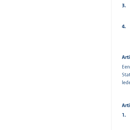
3.
4.
Art
Een
Sta
led
Art
1.