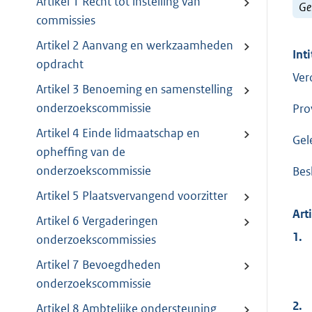
Artikel 1 Recht tot instelling van
Ge
commissies
Artikel 2 Aanvang en werkzaamheden
Inti
opdracht
Ver
Artikel 3 Benoeming en samenstelling
onderzoekscommissie
Pro
Artikel 4 Einde lidmaatschap en
Gel
opheffing van de
onderzoekscommissie
Bes
Artikel 5 Plaatsvervangend voorzitter
Art
Artikel 6 Vergaderingen
1.
onderzoekscommissies
Artikel 7 Bevoegdheden
onderzoekscommissie
2.
Artikel 8 Ambtelijke ondersteuning