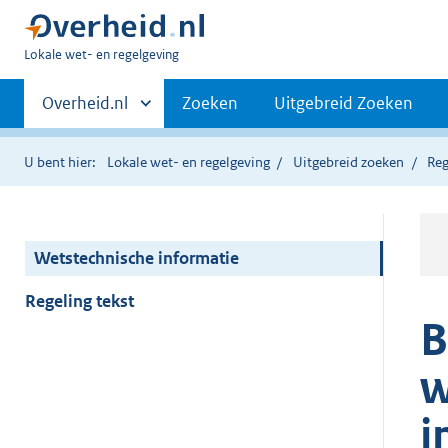
U
Lokale wet- en regelgeving
bent
Primaire
hier:
Andere
Overheid.nl
Zoeken
Uitgebreid Zoeken
sites
navigatie
binnen
U bent hier:
Lokale wet- en regelgeving
Uitgebreid zoeken
Reg
Wetstechnische informatie
Regeling tekst
B
w
i