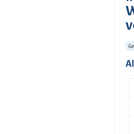
W
v
Ge
A