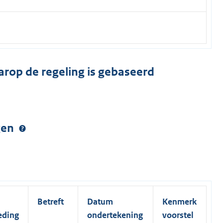
arop de regeling is gebaseerd
ngen
Betreft
Datum
Kenmerk
eding
ondertekening
voorstel