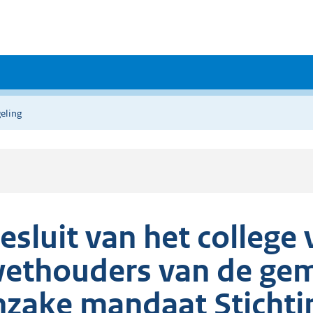
eling
esluit van het colleg
ethouders van de gem
nzake mandaat Stichti