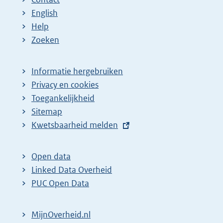
English
Help
Zoeken
Informatie hergebruiken
Privacy en cookies
Toegankelijkheid
Sitemap
E
Kwetsbaarheid melden
x
t
Open data
e
Linked Data Overheid
r
PUC Open Data
n
e
MijnOverheid.nl
l