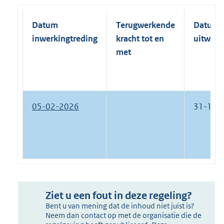
Datum
Terugwerkende
Datum
inwerkingtreding
kracht tot en
uitwerk
met
05-02-2026
31-12-
Ziet u een fout in deze regeling?
Bent u van mening dat de inhoud niet juist is?
Neem dan contact op met de organisatie die de