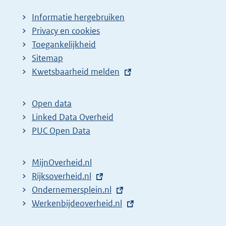
Informatie hergebruiken
Privacy en cookies
Toegankelijkheid
Sitemap
E
Kwetsbaarheid melden
x
t
Open data
e
Linked Data Overheid
r
PUC Open Data
n
e
MijnOverheid.nl
l
E
Rijksoverheid.nl
i
x
E
Ondernemersplein.nl
n
t
x
E
Werkenbijdeoverheid.nl
k
e
t
x
: