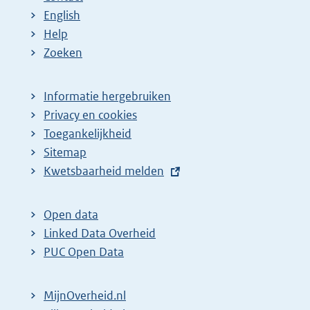
English
Help
Zoeken
Informatie hergebruiken
Privacy en cookies
Toegankelijkheid
Sitemap
E
Kwetsbaarheid melden
x
t
Open data
e
Linked Data Overheid
r
PUC Open Data
n
e
MijnOverheid.nl
l