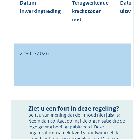
Datum
Terugwerkende
Datum
inwerkingtreding
kracht tot en
uitwerk
met
23-01-2026
Ziet u een fout in deze regeling?
Bent u van mening dat de inhoud niet juist is?
Neem dan contact op met de organisatie die de
regelgeving heeft gepubliceerd. Deze
organisatie is namelijk zelf verantwoordelijk
voor de inhoud van de regelgeving. De naam