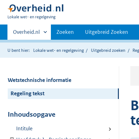
U
Lokale wet- en regelgeving
bent
Primaire
hier:
Andere
Overheid.nl
Zoeken
Uitgebreid Zoeken
sites
navigatie
binnen
U bent hier:
Lokale wet- en regelgeving
Uitgebreid zoeken
Reg
Wetstechnische informatie
Regeling tekst
B
Inhoudsopgave
t
Intitule