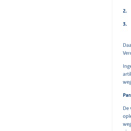
2.
3.
Daa
Ver
Ing
art
weg
Par
De 
opl
weg