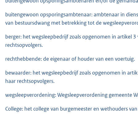
buitengewoon opsporingsambtenaren en/of de gemandate
buitengewoon opsporingsambtenaar: ambtenaar in diens
van bestuursdwang met betrekking tot de wegsleepverord
berger: het wegsleepbedrijf zoals opgenomen in artikel 
rechtsopvolgers.
rechthebbende: de eigenaar of houder van een voertuig.
bewaarder: het wegsleepbedrijf zoals opgenomen in arti
haar rechtsopvolgers.
wegsleepverordening: Wegsleepverordening gemeente Waa
College: het college van burgemeester en wethouders va