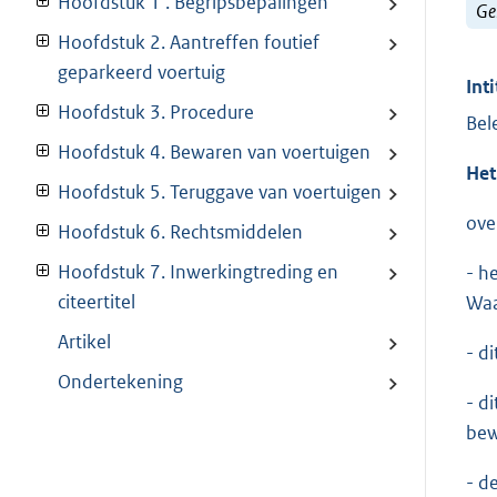
Hoofdstuk 1 . Begripsbepalingen
Ge
Hoofdstuk 2. Aantreffen foutief
geparkeerd voertuig
Inti
Hoofdstuk 3. Procedure
Bel
Hoofdstuk 4. Bewaren van voertuigen
H
e
Hoofdstuk 5. Teruggave van voertuigen
ove
Hoofdstuk 6. Rechtsmiddelen
Hoofdstuk 7. Inwerkingtreding en
- h
citeertitel
Waa
Artikel
- d
Ondertekening
- d
bew
- d