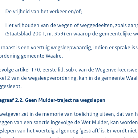
De vrijheid van het verkeer en/of;
Het vrijhouden van de wegen of weggedeelten, zoals aang
(Staatsblad 2001, nr. 353) en waarop de gemeentelijke w
rnaast is een voertuig wegsleepwaardig, indien er sprake is
ordening gemeente Waalre.
evolge artikel 170, eerste lid, sub c van de Wegenverkeerswet 
ikel 2 van de wegsleepverordering, kan in de gemeente Waa
gesleept.
agraaf 2.2. Geen Mulder-traject na wegslepen
wetgever zet in de memorie van toelichting uiteen, dat van he
eggen van een sanctie ingevolge de Wet Mulder, kan worden 
slepen van het voertuig al genoeg ‘gestraft’ is. Er wordt nie