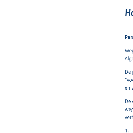
Ho
Par
Weg
Alg
De 
“vo
en 
De 
weg
ver
1.