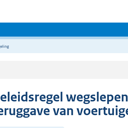
eling
eleidsregel wegslepe
eruggave van voertui