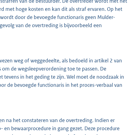
straffen van de bestuurder. De overtreder wordt met het
 met hoge kosten en kan dit als straf ervaren. Op het
 wordt door de bevoegde functionaris geen Mulder-
s gevolg van de overtreding is bijvoorbeeld een
ezen weg of weggedeelte, als bedoeld in artikel 2 van
 is om de wegsleepverordening toe te passen. De
et tevens in het geding te zijn. Wel moet de noodzaak in
or de bevoegde functionaris in het proces-verbaal van
n na het constateren van de overtreding. Indien er
p- en bewaarprocedure in gang gezet. Deze procedure