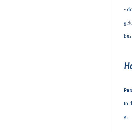
- d
gel
bes
Ho
Par
In 
a.