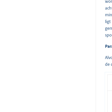
wor
ach
min
lig
gem
spo
Par
Alv
de 