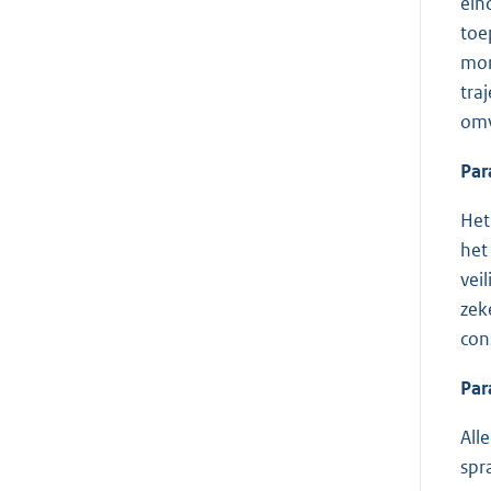
ein
toe
mom
tra
omv
Par
Het
het
vei
zek
con
Par
All
spr