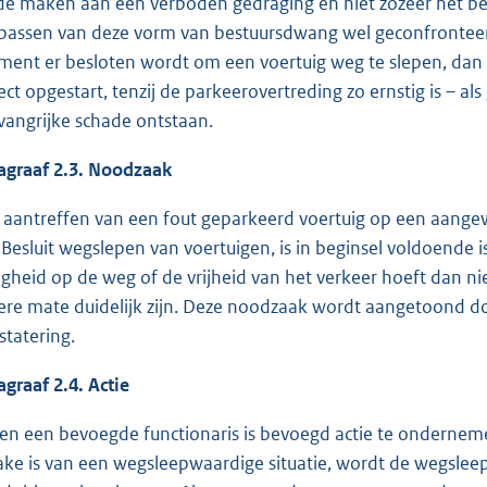
de maken aan een verboden gedraging en niet zozeer het be
passen van deze vorm van bestuursdwang wel geconfronteerd
ent er besloten wordt om een voertuig weg te slepen, dan
ject opgestart, tenzij de parkeerovertreding zo ernstig is – al
angrijke schade ontstaan.
agraaf 2.3. Noodzaak
 aantreffen van een fout geparkeerd voertuig op een aangew
 Besluit wegslepen van voertuigen, is in beginsel voldoende
ligheid op de weg of de vrijheid van het verkeer hoeft dan ni
ere mate duidelijk zijn. Deze noodzaak wordt aangetoond do
statering.
agraaf 2.4. Actie
een een bevoegde functionaris is bevoegd actie te onderneme
ake is van een wegsleepwaardige situatie, wordt de wegslee