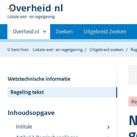
U
Lokale wet- en regelgeving
bent
Primaire
hier:
Andere
Overheid.nl
Zoeken
Uitgebreid Zoeken
sites
navigatie
binnen
U bent hier:
Lokale wet- en regelgeving
Uitgebreid zoeken
Reg
Wetstechnische informatie
Regeling tekst
Re
Inhoudsopgave
N
Intitule
g