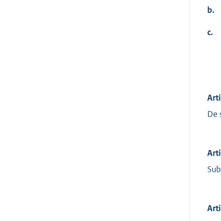
b.
c.
Art
De 
Art
Sub
Art