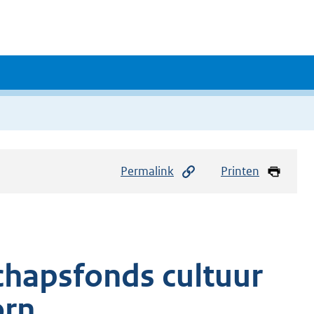
Permalink
Printen
chapsfonds cultuur
orn