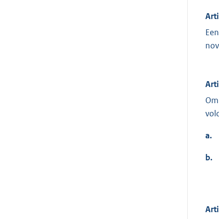
Art
Een
nov
Art
Om 
vol
a.
b.
Art