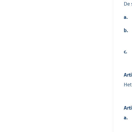
De 
a.
b.
c.
Art
Het
Art
a.