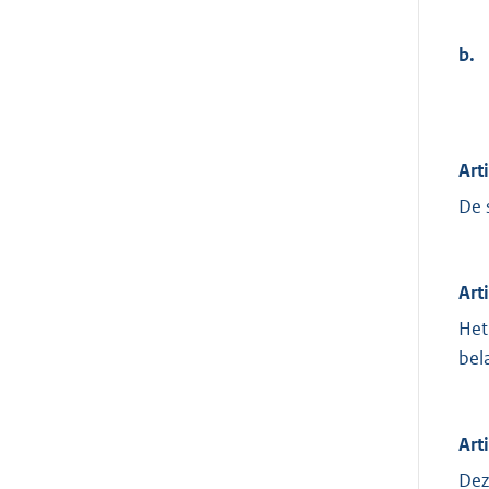
b.
Art
De 
Art
Het
bel
Art
Dez