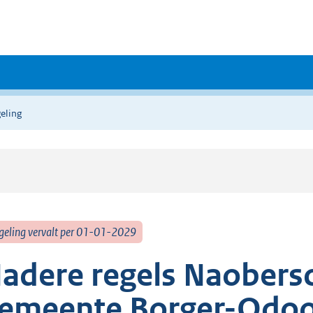
eling
geling vervalt per 01-01-2029
adere regels Naobers
emeente Borger-Odo