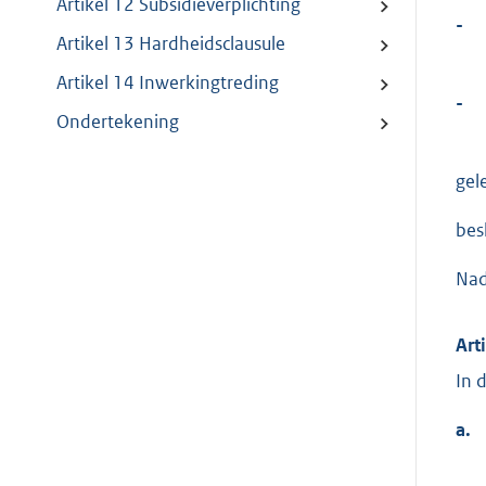
Artikel 12 Subsidieverplichting
-
Artikel 13 Hardheidsclausule
Artikel 14 Inwerkingtreding
-
Ondertekening
gel
besl
Nad
Art
In 
a.