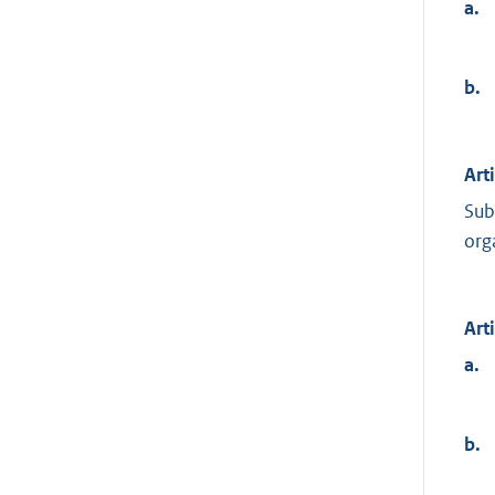
a.
b.
Art
Sub
org
Art
a.
b.