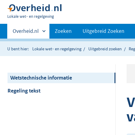
U
Lokale wet- en regelgeving
bent
Primaire
hier:
Andere
Overheid.nl
Zoeken
Uitgebreid Zoeken
sites
navigatie
binnen
U bent hier:
Lokale wet- en regelgeving
Uitgebreid zoeken
Reg
Wetstechnische informatie
Regeling tekst
V
v