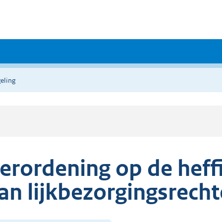
eling
erordening op de heff
an lijkbezorgingsrech