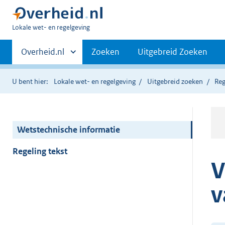
U
Lokale wet- en regelgeving
bent
Primaire
hier:
Andere
Overheid.nl
Zoeken
Uitgebreid Zoeken
sites
navigatie
binnen
U bent hier:
Lokale wet- en regelgeving
Uitgebreid zoeken
Reg
Wetstechnische informatie
Regeling tekst
V
v