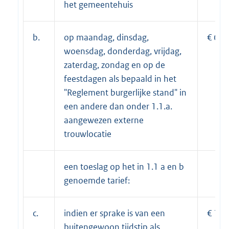
het gemeentehuis
b.
op maandag, dinsdag,
€ 624
woensdag, donderdag, vrijdag,
zaterdag, zondag en op de
feestdagen als bepaald in het
"Reglement burgerlijke stand" in
een andere dan onder 1.1.a.
aangewezen externe
trouwlocatie
een toeslag op het in 1.1 a en b
genoemde tarief:
c.
indien er sprake is van een
€ 117
buitengewoon tijdstip als