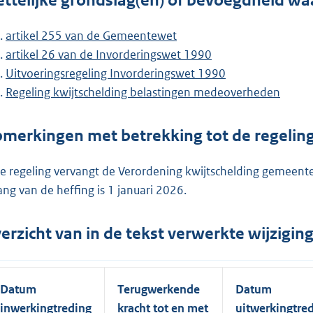
ttelijke grondslag(en) of bevoegdheid wa
artikel 255 van de Gemeentewet
artikel 26 van de Invorderingswet 1990
Uitvoeringsregeling Invorderingswet 1990
Regeling kwijtschelding belastingen medeoverheden
merkingen met betrekking tot de regelin
e regeling vervangt de Verordening kwijtschelding gemeent
ang van de heffing is 1 januari 2026.
erzicht van in de tekst verwerkte wijzigi
Datum
Terugwerkende
Datum
inwerkingtreding
kracht tot en met
uitwerkingtre