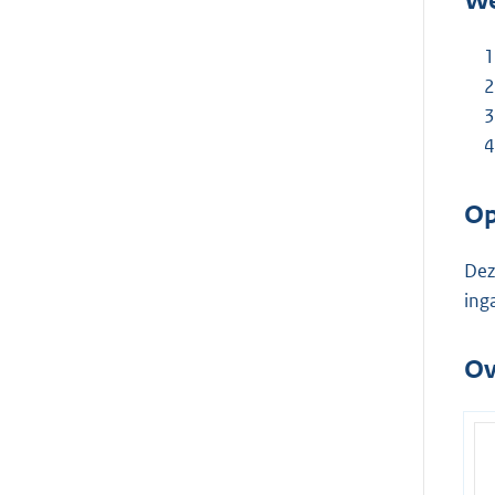
We
Op
Dez
ing
Ov