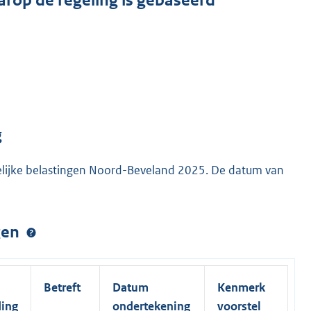
arop de regeling is gebaseerd
g
elijke belastingen Noord-Beveland 2025. De datum van
ngen
Betreft
Datum
Kenmerk
ding
ondertekening
voorstel