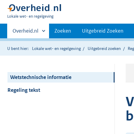
U
Lokale wet- en regelgeving
bent
Primaire
hier:
Andere
Overheid.nl
Zoeken
Uitgebreid Zoeken
sites
navigatie
binnen
U bent hier:
Lokale wet- en regelgeving
Uitgebreid zoeken
Reg
Wetstechnische informatie
Regeling tekst
V
b