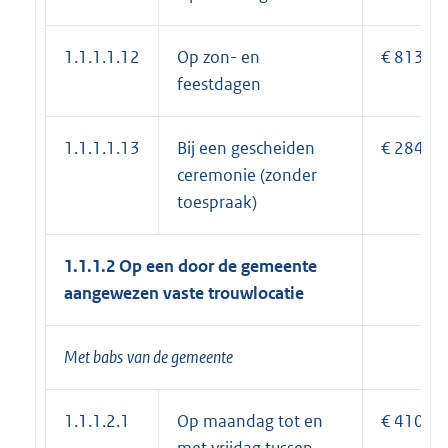
1.1.1.1.12
Op zon- en
€ 813,70
feestdagen
1.1.1.1.13
Bij een gescheiden
€ 284,00
ceremonie (zonder
toespraak)
1.1.1.2
Op een door de gemeente
aangewezen vaste trouwlocatie
Met
babs
van de gemeente
1.1.1.2.1
Op maandag tot en
€ 410,65
met vrijdag tussen