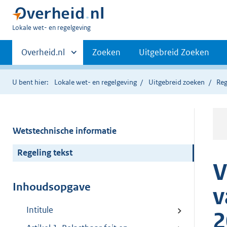
U
Lokale wet- en regelgeving
bent
Primaire
hier:
Andere
Overheid.nl
Zoeken
Uitgebreid Zoeken
sites
navigatie
binnen
U bent hier:
Lokale wet- en regelgeving
Uitgebreid zoeken
Reg
Wetstechnische informatie
Regeling tekst
V
Inhoudsopgave
v
Intitule
2