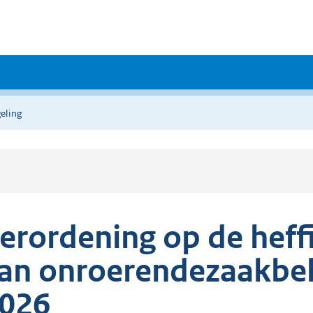
eling
erordening op de heff
an onroerendezaakbel
026