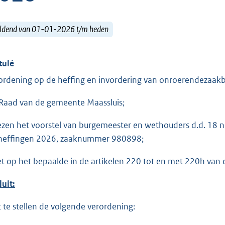
ldend van 01-01-2026 t/m heden
tulé
ordening op de heffing en invordering van onroerendezaakb
Raad van de gemeente Maassluis;
ezen het voorstel van burgemeester en wethouders d.d. 18 n
heffingen 2026, zaaknummer 980898;
et op het bepaalde in de artikelen 220 tot en met 220h va
luit:
t te stellen de volgende verordening: