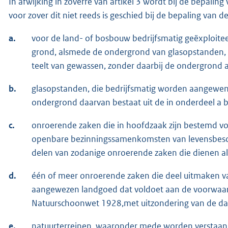
In afwijking in zoverre van artikel 3 wordt bij de bepali
voor zover dit niet reeds is geschied bij de bepaling van 
a.
voor de land- of bosbouw bedrijfsmatig geëxploit
grond, alsmede de ondergrond van glasopstanden, 
teelt van gewassen, zonder daarbij de ondergrond 
b.
glasopstanden, die bedrijfsmatig worden aangewend
ondergrond daarvan bestaat uit de in onderdeel a 
c.
onroerende zaken die in hoofdzaak zijn bestemd v
openbare bezinningssamenkomsten van levensbesch
delen van zodanige onroerende zaken die dienen a
d.
één of meer onroerende zaken die deel uitmaken 
aangewezen landgoed dat voldoet aan de voorwaard
Natuurschoonwet 1928,met uitzondering van de
e.
natuurterreinen, waaronder mede worden verstaan 