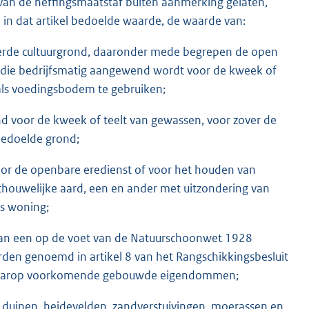
ng van de heffingsmaatstaf buiten aanmerking gelaten,
de in dat artikel bedoelde waarde, de waarde van:
eerde cultuurgrond, daaronder mede begrepen de open
die bedrijfsmatig aangewend wordt voor de kweek of
als voedingsbodem te gebruiken;
 voor de kweek of teelt van gewassen, voor zover de
bedoelde grond;
oor de openbare eredienst of voor het houden van
ouwelijke aard, een en ander met uitzondering van
ls woning;
van een op de voet van de Natuurschoonwet 1928
en genoemd in artikel 8 van het Rangschikkingsbesluit
 daarop voorkomende gebouwde eigendommen;
duinen, heidevelden, zandverstuivingen, moerassen en