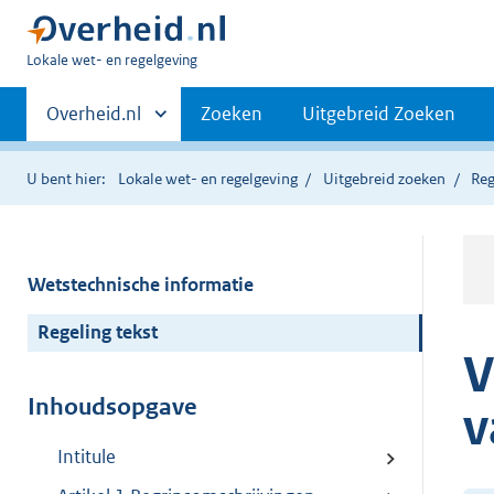
U
Lokale wet- en regelgeving
bent
Primaire
hier:
Andere
Overheid.nl
Zoeken
Uitgebreid Zoeken
sites
navigatie
binnen
U bent hier:
Lokale wet- en regelgeving
Uitgebreid zoeken
Reg
Wetstechnische informatie
Regeling tekst
V
Inhoudsopgave
v
Intitule