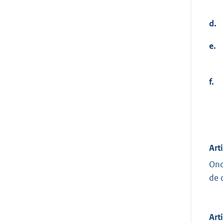
d.
e.
f.
Art
Ond
de 
Art