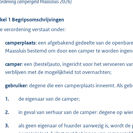
ordening campergeld Maassluis 2026)
ikel 1 Begripsomschrijvingen
e verordening verstaat onder:
camperplaats
: een afgebakend gedeelte van de openbare
Maassluis bestemd om door een camper te worden inge
camper
: een (bestel)auto, ingericht voor het vervoeren 
verblijven met de mogelijkheid tot overnachten;
gebruiker
: degene die een camperplaats inneemt. Als ge
1.
de eigenaar van de camper;
2.
in geval van verhuur van de camper: degene op wie
3.
als geen eigenaar of huurder aanwezig is, wordt d