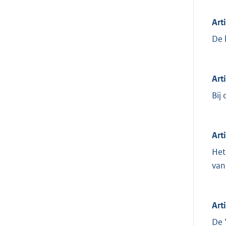
Art
De 
Art
Bij
Art
Het
van
Art
De 