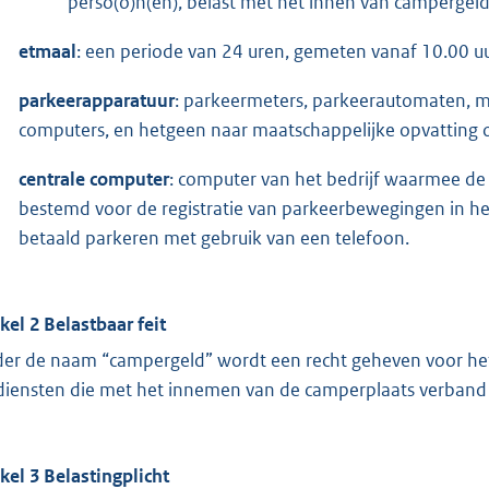
perso(o)n(en), belast met het innen van campergeld
etmaal
: een periode van 24 uren, gemeten vanaf 10.00 uu
parkeerapparatuur
: parkeermeters, parkeerautomaten, m
computers, en hetgeen naar maatschappelijke opvatting 
centrale computer
: computer van het bedrijf waarmee d
bestemd voor de registratie van parkeerbewegingen in he
betaald parkeren met gebruik van een telefoon.
ikel 2 Belastbaar feit
er de naam “campergeld” wordt een recht geheven voor he
diensten die met het innemen van de camperplaats verband
ikel 3 Belastingplicht