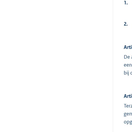
1.
2.
Art
De 
een
bij
Art
Ter
gem
opg