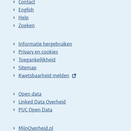
Contact
English
Help
Zoeken
Informatie hergebruiken
Privacy en cookies
Toegankelijkheid
Sitemap
E
Kwetsbaarheid melden
x
t
Open data
e
Linked Data Overheid
r
PUC Open Data
n
e
MijnOverheid.nl
l