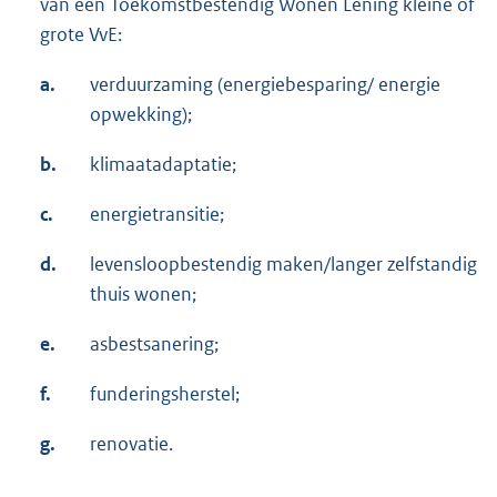
van een Toekomstbestendig Wonen Lening kleine of
grote VvE:
a.
verduurzaming (energiebesparing/ energie
opwekking);
b.
klimaatadaptatie;
c.
energietransitie;
d.
levensloopbestendig maken/langer zelfstandig
thuis wonen;
e.
asbestsanering;
f.
funderingsherstel;
g.
renovatie.