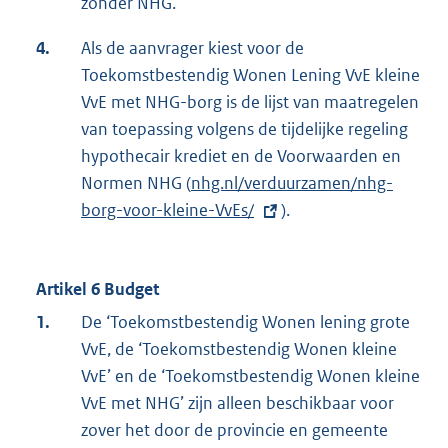
zonder NHG.
4.
Als de aanvrager kiest voor de
Toekomstbestendig Wonen Lening VvE kleine
VvE met NHG-borg is de lijst van maatregelen
van toepassing volgens de tijdelijke regeling
hypothecair krediet en de Voorwaarden en
Normen NHG (
E
nhg.nl/verduurzamen/nhg-
borg-voor-kleine-VvEs/
x
)
.
t
e
Artikel 6 Budget
r
n
1.
De ‘Toekomstbestendig Wonen lening grote
e
VvE, de ‘Toekomstbestendig Wonen kleine
l
VvE’ en de ‘Toekomstbestendig Wonen kleine
i
VvE met NHG’ zijn alleen beschikbaar voor
n
zover het door de provincie en gemeente