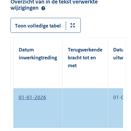
Overzicht van in de tekst verwerkte
wijzigingen
Toon volledige tabel
Datum
Terugwerkende
Datum
inwerkingtreding
kracht tot en
uitwerk
met
01-01-2026
01-01-