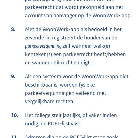
parkeerrecht dat wordt gekoppeld aan het
account van aanvrager op de WoonWerk- app.
8.
Met de WoonWerk-app als bedoeld in het
zevende lid registreert de houder van de
parkeervergunning
zelf wanneer welk(e)
kenteken(s) een parkeerrecht heeft/hebben
en wanneer dit recht eindigt.
9.
Als een systeem voor de WoonWerk-app niet
beschikbaar is, worden fysieke
parkeervergunningen verleend met
vergelijkbare rechten.
10.
Het college stelt jaarlijks, of vaker indien
nodig, de POET-lijst vast.
11.
Adressen die op de POET-lijst staan zoals