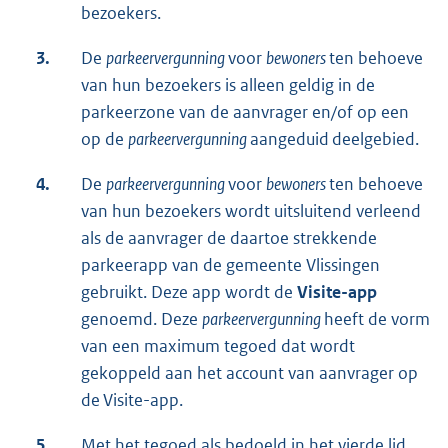
bezoekers.
3.
De
parkeervergunning
voor
bewoners
ten behoeve
van hun bezoekers is alleen geldig in de
parkeerzone van de aanvrager en/of op een
op de
parkeervergunning
aangeduid deelgebied.
4.
De
parkeervergunning
voor
bewoners
ten behoeve
van hun bezoekers wordt uitsluitend verleend
als de aanvrager de daartoe strekkende
parkeerapp van de gemeente Vlissingen
gebruikt. Deze app wordt de
Visite-app
genoemd. Deze
parkeervergunning
heeft de vorm
van een maximum tegoed dat wordt
gekoppeld aan het account van aanvrager op
de Visite-app.
5.
Met het tegoed als bedoeld in het vierde lid