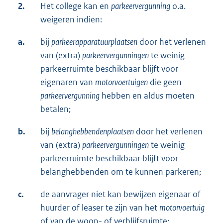
2.
Het college kan en
parkeervergunning
o.a.
weigeren indien:
a.
bij
parkeerapparatuurplaatsen
door het verlenen
van (extra)
parkeervergunningen
te weinig
parkeerruimte beschikbaar blijft voor
eigenaren van
motorvoertuigen
die geen
parkeervergunning
hebben en aldus moeten
betalen;
b.
bij
belanghebbendenplaatsen
door het verlenen
van (extra)
parkeervergunningen
te weinig
parkeerruimte beschikbaar blijft voor
belanghebbenden om te kunnen parkeren;
c.
de aanvrager niet kan bewijzen eigenaar of
huurder of leaser te zijn van het
motorvoertuig
of van de woon- of verblijfsruimte;