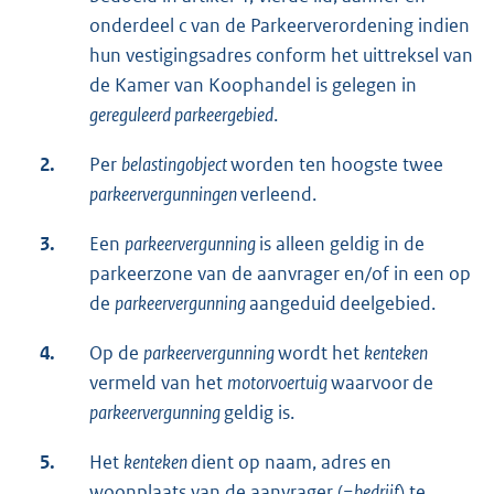
onderdeel c van de Parkeerverordening indien
hun vestigingsadres conform het uittreksel van
de Kamer van Koophandel is gelegen in
gereguleerd parkeergebied
.
2.
Per
belastingobject
worden ten hoogste twee
parkeervergunningen
verleend.
3.
Een
parkeervergunning
is alleen geldig in de
parkeerzone van de aanvrager en/of in een op
de
parkeervergunning
aangeduid deelgebied.
4.
Op de
parkeervergunning
wordt het
kenteken
vermeld van het
motorvoertuig
waarvoor de
parkeervergunning
geldig is.
5.
Het
kenteken
dient op naam, adres en
woonplaats van de aanvrager (=
bedrijf
) te