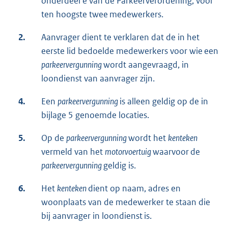
onderdeel e van de Parkeerverordening, voor
ten hoogste twee medewerkers.
2.
Aanvrager dient te verklaren dat de in het
eerste lid bedoelde medewerkers voor wie een
parkeervergunning
wordt aangevraagd, in
loondienst van aanvrager zijn.
4.
Een
parkeervergunning
is alleen geldig op de in
bijlage 5 genoemde locaties.
5.
Op de
parkeervergunning
wordt het
kenteken
vermeld van het
motorvoertuig
waarvoor de
parkeervergunning
geldig is.
6.
Het
kenteken
dient op naam, adres en
woonplaats van de medewerker te staan die
bij aanvrager in loondienst is.