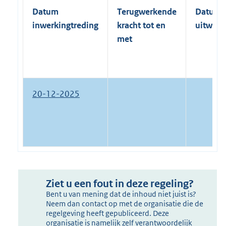
Datum
Terugwerkende
Datum
inwerkingtreding
kracht tot en
uitwerk
met
20-12-2025
Ziet u een fout in deze regeling?
Bent u van mening dat de inhoud niet juist is?
Neem dan contact op met de organisatie die de
regelgeving heeft gepubliceerd. Deze
organisatie is namelijk zelf verantwoordelijk