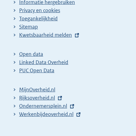
Informatie hergebruiken
Privacy en cookies
Toegankelijkheid
Sitemap
E
Kwetsbaarheid melden
x
t
Open data
e
Linked Data Overheid
r
PUC Open Data
n
e
MijnOverheid.nl
l
E
Rijksoverheid.nl
i
x
E
Ondernemersplein.nl
n
t
x
E
Werkenbijdeoverheid.nl
k
e
t
x
:
r
e
t