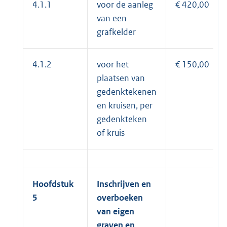
4.1.1
voor de aanleg
€ 420,00
van een
grafkelder
4.1.2
voor het
€ 150,00
plaatsen van
gedenktekenen
en kruisen, per
gedenkteken
of kruis
Hoofdstuk
Inschrijven en
5
overboeken
van eigen
graven en