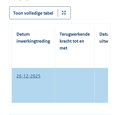
Toon volledige tabel
Datum
Terugwerkende
Datum
inwerkingtreding
kracht tot en
uitwerk
met
26-12-2025