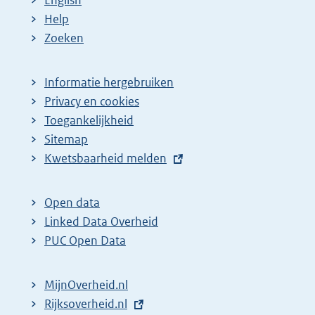
English
Help
Zoeken
Informatie hergebruiken
Privacy en cookies
Toegankelijkheid
Sitemap
E
Kwetsbaarheid melden
x
t
Open data
e
Linked Data Overheid
r
PUC Open Data
n
e
MijnOverheid.nl
l
E
Rijksoverheid.nl
i