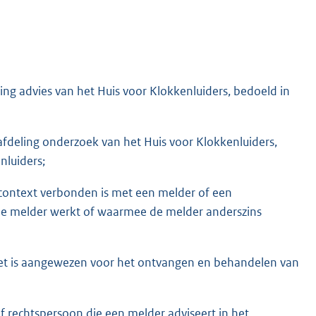
ling advies van het Huis voor Klokkenluiders, bedoeld in
afdeling onderzoek van het Huis voor Klokkenluiders,
nluiders;
context verbonden is met een melder of een
de melder werkt of waarmee de melder anderszins
 wet is aangewezen voor het ontvangen en behandelen van
f rechtspersoon die een melder adviseert in het