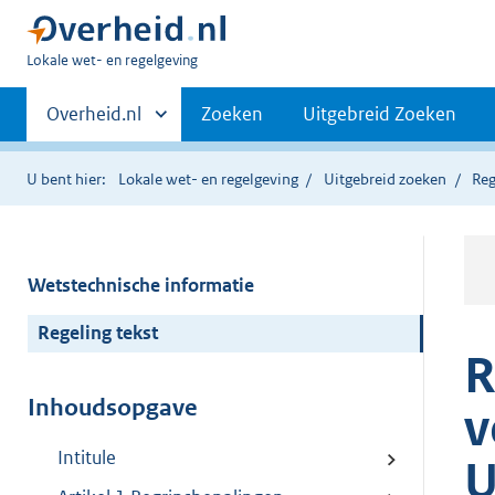
U
Lokale wet- en regelgeving
bent
Primaire
hier:
Andere
Overheid.nl
Zoeken
Uitgebreid Zoeken
sites
navigatie
binnen
U bent hier:
Lokale wet- en regelgeving
Uitgebreid zoeken
Reg
Wetstechnische informatie
Regeling tekst
R
Inhoudsopgave
v
Intitule
U