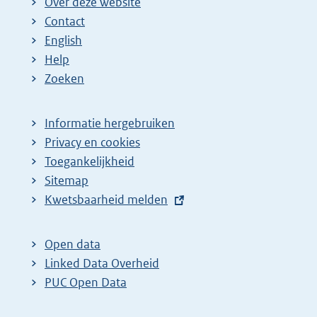
Over deze website
Contact
English
Help
Zoeken
Informatie hergebruiken
Privacy en cookies
Toegankelijkheid
Sitemap
E
Kwetsbaarheid melden
x
t
Open data
e
Linked Data Overheid
r
PUC Open Data
n
e