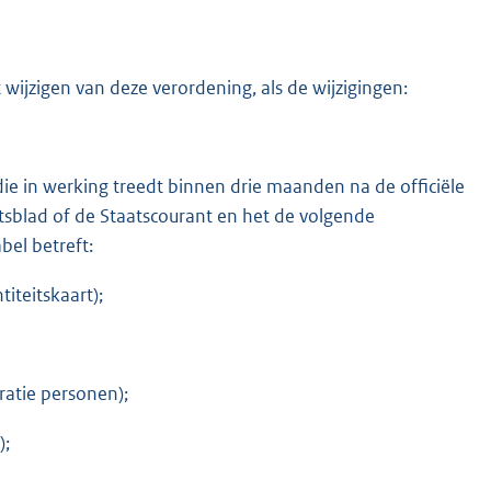
wijzigen van deze verordening, als de wijzigingen:
 die in werking treedt binnen drie maanden na de officiële
sblad of de Staatscourant en het de volgende
bel betreft:
iteitskaart);
tratie personen);
);