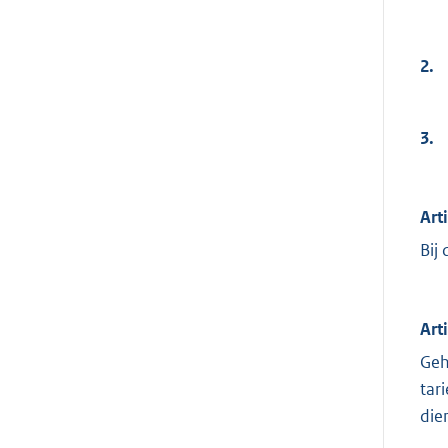
2.
3.
Art
Bij
Art
Geh
tar
die