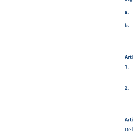
a.
b.
Art
1.
2.
Art
De 