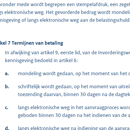
ronder mede wordt begrepen een stempelafdruk, een zegel, 
gs elektronische weg. Het gevorderde bedrag wordt mondeling
nisgeving of langs elektronische weg aan de belastingschu
ikel 7 Termijnen van betaling
In afwijking van artikel 9, eerste lid, van de Invorderin
kennisgeving bedoeld in artikel 6:
a.
mondeling wordt gedaan, op het moment van het d
b.
schriftelijk wordt gedaan, op het moment van uitre
toezending daarvan, binnen 30 dagen na de dagtek
c.
langs elektronische weg in het aanvraagproces word
geboden binnen 30 dagen na het indienen van de a
d.
langs elektronische weg na indiening van de aanv