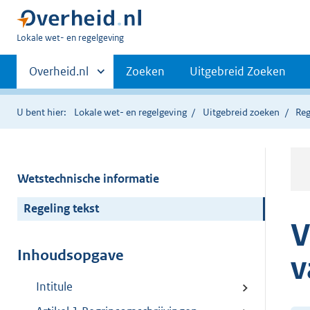
U
Lokale wet- en regelgeving
bent
Primaire
hier:
Andere
Overheid.nl
Zoeken
Uitgebreid Zoeken
sites
navigatie
binnen
U bent hier:
Lokale wet- en regelgeving
Uitgebreid zoeken
Reg
Wetstechnische informatie
Regeling tekst
V
Inhoudsopgave
v
Intitule