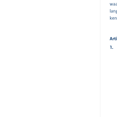
waa
lan
ken
Art
1.