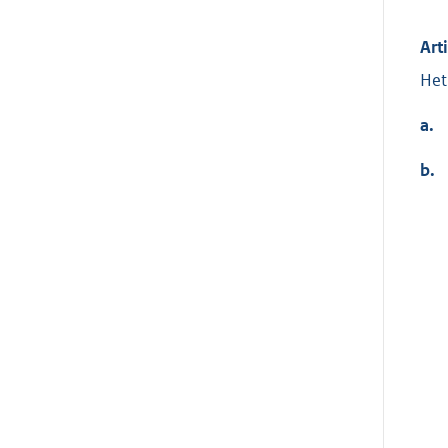
Art
Het
a.
b.