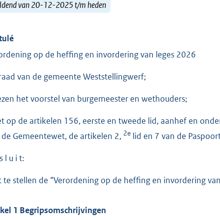
ldend van 20-12-2025 t/m heden
tulé
ordening op de heffing en invordering van leges 2026
raad van de gemeente Weststellingwerf;
ezen het voorstel van burgemeester en wethouders;
et op de artikelen 156, eerste en tweede lid, aanhef en onde
2e
 de Gemeentewet, de artikelen 2,
lid en 7 van de Paspoor
 l u i t:
t te stellen de “Verordening op de heffing en invordering va
ikel 1 Begripsomschrijvingen