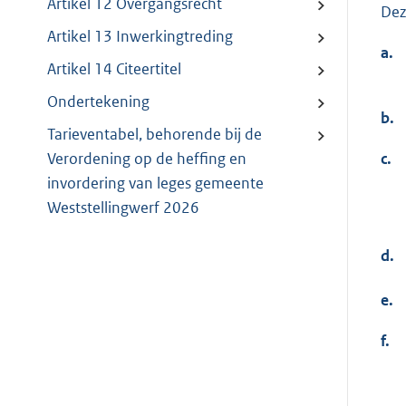
Artikel 12 Overgangsrecht
Dez
Artikel 13 Inwerkingtreding
a.
Artikel 14 Citeertitel
Ondertekening
b.
Tarieventabel, behorende bij de
c.
Verordening op de heffing en
invordering van leges gemeente
Weststellingwerf 2026
d.
e.
f.