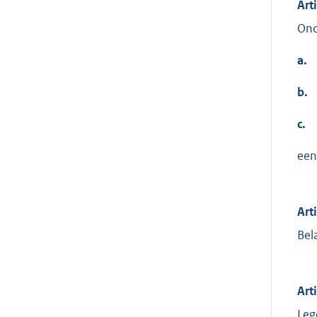
Art
Ond
a.
b.
c.
een
Art
Bel
Art
Leg