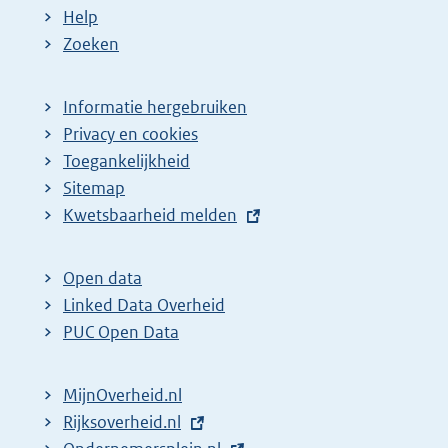
Help
Zoeken
Informatie hergebruiken
Privacy en cookies
Toegankelijkheid
Sitemap
E
Kwetsbaarheid melden
x
t
Open data
e
Linked Data Overheid
r
PUC Open Data
n
e
MijnOverheid.nl
l
E
Rijksoverheid.nl
i