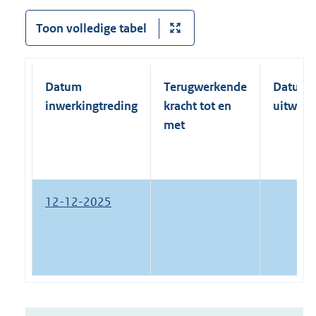
Toon volledige tabel
Datum
Terugwerkende
Datum
inwerkingtreding
kracht tot en
uitwerk
met
12-12-2025