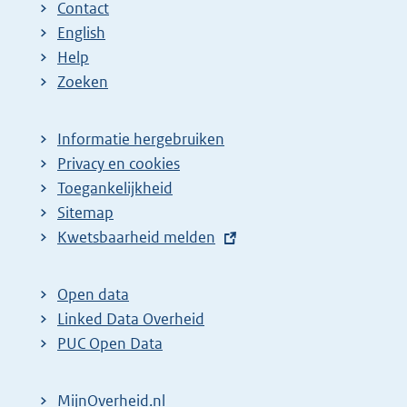
Contact
English
Help
Zoeken
Informatie hergebruiken
Privacy en cookies
Toegankelijkheid
Sitemap
E
Kwetsbaarheid melden
x
t
Open data
e
Linked Data Overheid
r
PUC Open Data
n
e
MijnOverheid.nl