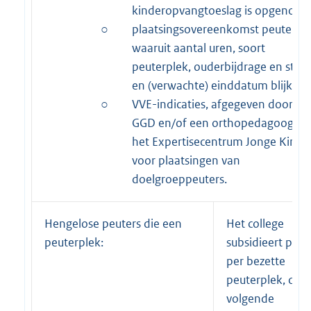
kinderopvangtoeslag is opgenome
○
plaatsingsovereenkomst peuter
waaruit aantal uren, soort
peuterplek, ouderbijdrage en start
en (verwachte) einddatum blijken.
○
VVE-indicaties, afgegeven door de
GGD en/of een orthopedagoog va
het Expertisecentrum Jonge Kind,
voor plaatsingen van
doelgroeppeuters.
Hengelose peuters die een
Het college
peuterplek:
subsidieert per j
per bezette
peuterplek, de
volgende