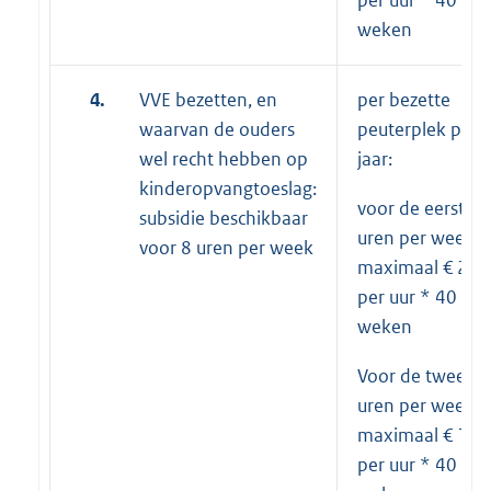
weken
4.
VVE bezetten, en
per bezette
waarvan de ouders
peuterplek per
wel recht hebben op
jaar:
kinderopvangtoeslag:
voor de eerste 8
subsidie beschikbaar
uren per week *
voor 8 uren per week
maximaal € 2,4
per uur * 40
weken
Voor de tweede
uren per week *
maximaal € 13,
per uur * 40