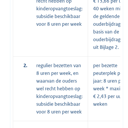
recht hebben op
€ 13,66 per uur 
kinderopvangtoeslag:
40 weken minu
subsidie beschikbaar
de geldende
voor 8 uren per week
ouderbijdrage o
basis van de
ouderbijdrageta
uit Bijlage 2.
2.
regulier bezetten van
per bezette
8 uren per week, en
peuterplek per
waarvan de ouders
jaar: 8 uren per
wel recht hebben op
week * maxima
kinderopvangtoeslag:
€ 2,43 per uur *
subsidie beschikbaar
weken
voor 8 uren per week