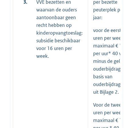
3.
VVE bezetten en
per bezette
waarvan de ouders
peuterplek per
aantoonbaar geen
jaar:
recht hebben op
voor de eerste 8
kinderopvangtoeslag:
uren per week *
subsidie beschikbaar
maximaal € 13,
voor 16 uren per
per uur* 40 we
week.
minus de gelde
ouderbijdrage o
basis van
ouderbijdrageta
uit Bijlage 2.
Voor de tweede
uren per week*
maximaal € 13,
per uur * 40