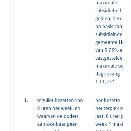
maximale
subsidiebedrag
gelden, bereke
op basis van de
subsidieindex
gemeente Heng
van 3,73% en h
vastgestelde
maximale uurtar
dagopvang
€ 11,23*.
1.
regulier bezetten van
per bezette
8 uren per week, en
peuterplek per
waarvan de ouders
jaar: 8 uren per
aantoonbaar geen
week * maxima