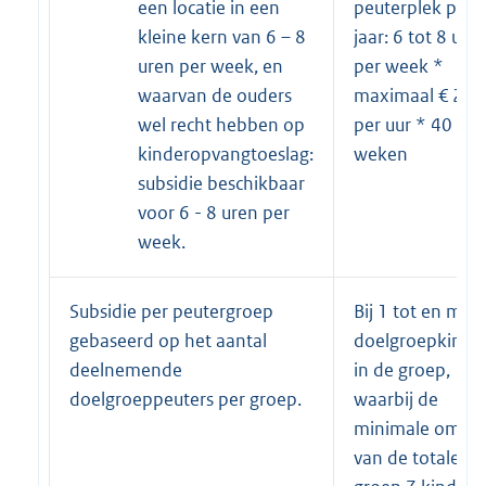
een locatie in een
peuterplek per
kleine kern van 6 – 8
jaar: 6 tot 8 ure
uren per week, en
per week *
waarvan de ouders
maximaal € 2,4
wel recht hebben op
per uur * 40
kinderopvangtoeslag:
weken
subsidie beschikbaar
voor 6 - 8 uren per
week.
Subsidie per peutergroep
Bij 1 tot en met 
gebaseerd op het aantal
doelgroepkinde
deelnemende
in de groep,
doelgroeppeuters per groep.
waarbij de
minimale omva
van de totale