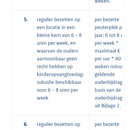
weken.
5.
regulier bezetten op
per bezette
een locatie in een
peuterplek per
kleine kern van 6 – 8
jaar: 6 tot 8 ure
uren per week, en
per week *
waarvan de ouders
maximaal € 13,
aantoonbaar geen
per uur * 40
recht hebben op
weken minus de
kinderopvangtoeslag:
geldende
subsidie beschikbaar
ouderbijdrage o
voor 6 – 8 uren per
basis van de
week
ouderbijdrageta
uit Bijlage 2.
6.
regulier bezetten op
per bezette