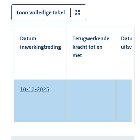
Toon volledige tabel
Datum
Terugwerkende
Datum
inwerkingtreding
kracht tot en
uitwerk
met
10-12-2025