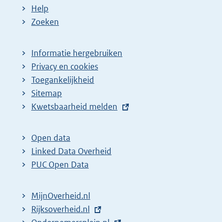
Help
Zoeken
Informatie hergebruiken
Privacy en cookies
Toegankelijkheid
Sitemap
E
Kwetsbaarheid melden
x
t
Open data
e
Linked Data Overheid
r
PUC Open Data
n
e
MijnOverheid.nl
l
E
Rijksoverheid.nl
i