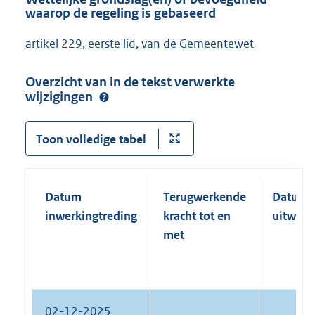
waarop de regeling is gebaseerd
artikel 229, eerste lid, van de Gemeentewet
Overzicht van in de tekst verwerkte
wijzigingen
Toon volledige tabel
Datum
Terugwerkende
Datum
inwerkingtreding
kracht tot en
uitwerk
met
02-12-2025