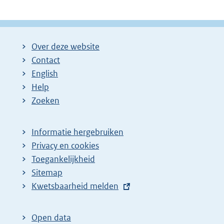
Over deze website
Contact
English
Help
Zoeken
Informatie hergebruiken
Privacy en cookies
Toegankelijkheid
Sitemap
E
Kwetsbaarheid melden
x
t
Open data