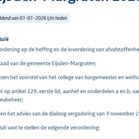
ldend van 01-01-2026 t/m heden
tulé
ordening op de heffing en de invordering van afvalstoffenh
raad van de gemeente Eijsden-Margraten;
ezen het voorstel van het college van burgemeester en wet
et op artikel 229, eerste lid, aanhef en onderdelen a en b,
ieubeheer;
ien het advies van de dialoog vergadering van 3 november 
luit vast te stellen de volgende verordening: