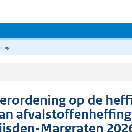
eling
erordening op de heff
an afvalstoffenheffing
ijsden-Margraten 202