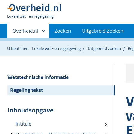
U
Lokale wet- en regelgeving
bent
Primaire
hier:
Andere
Overheid.nl
Zoeken
Uitgebreid Zoeken
sites
navigatie
binnen
U bent hier:
Lokale wet- en regelgeving
Uitgebreid zoeken
Reg
Wetstechnische informatie
Regeling tekst
V
Inhoudsopgave
v
Intitule
E