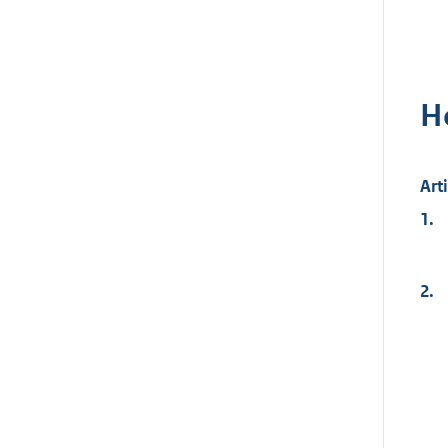
H
Art
1.
2.