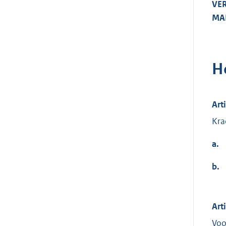
VER
MA
H
Art
Kra
a.
b.
Arti
Voo