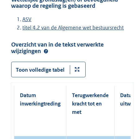
waarop de regeling is gebaseerd
ASV
titel 4.2 van de Algemene wet bestuursrecht
Overzicht van in de tekst verwerkte
wijzigingen
Toon volledige tabel
Datum
Terugwerkende
Datum
inwerkingtreding
kracht tot en
uitwerk
met