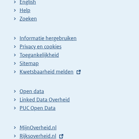
English
Help
Zoeken
Informatie hergebruiken
Privacy en cookies
Toegankelijkheid
Sitemap
E
Kwetsbaarheid melden
x
t
Open data
e
Linked Data Overheid
r
PUC Open Data
n
e
MijnOverheid.nl
l
E
Rijksoverheid.nl
i