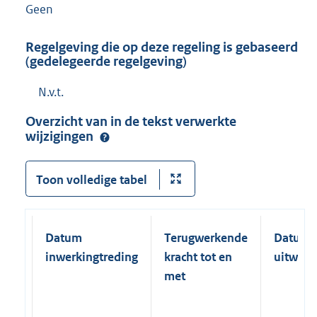
Geen
Regelgeving die op deze regeling is gebaseerd
(gedelegeerde regelgeving)
N.v.t.
Overzicht van in de tekst verwerkte
wijzigingen
Toon volledige tabel
Datum
Terugwerkende
Datum
inwerkingtreding
kracht tot en
uitwerk
met