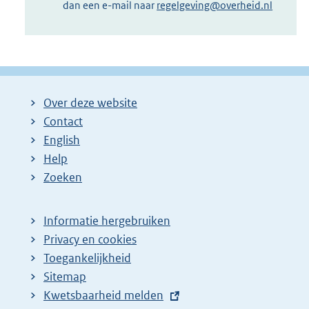
dan een e-mail naar
regelgeving@overheid.nl
Over deze website
Contact
English
Help
Zoeken
Informatie hergebruiken
Privacy en cookies
Toegankelijkheid
Sitemap
E
Kwetsbaarheid melden