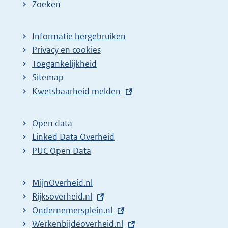
Zoeken
Informatie hergebruiken
Privacy en cookies
Toegankelijkheid
Sitemap
E
Kwetsbaarheid melden
x
t
Open data
e
Linked Data Overheid
r
PUC Open Data
n
e
MijnOverheid.nl
l
E
Rijksoverheid.nl
i
x
E
Ondernemersplein.nl
n
t
x
E
Werkenbijdeoverheid.nl