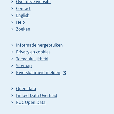
Over deze website
Contact
English
Help
Zoeken
Informatie hergebruiken
Privacy en cookies
Toegankelijkheid
Sitemap
E
Kwetsbaarheid melden
x
t
Open data
e
Linked Data Overheid
r
PUC Open Data
n
e