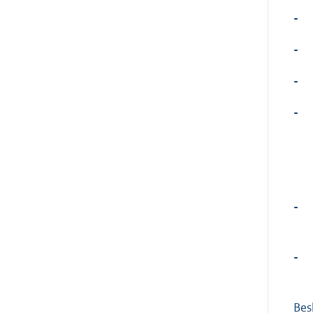
-
-
-
-
-
-
Bes