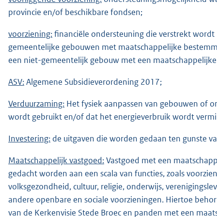
provincie en/of beschikbare fondsen;
voorziening:
financiële ondersteuning die verstrekt wordt
gemeentelijke gebouwen met maatschappelijke bestemmi
een niet-gemeentelijk gebouw met een maatschappelijk
ASV:
Algemene Subsidieverordening 2017;
Verduurzaming:
Het fysiek aanpassen van gebouwen of o
wordt gebruikt en/of dat het energieverbruik wordt verm
Investering:
de uitgaven die worden gedaan ten gunste v
Maatschappelijk vastgoed:
Vastgoed met een maatschappel
gedacht worden aan een scala van functies, zoals voorzien
volksgezondheid, cultuur, religie, onderwijs, verenigings
andere openbare en sociale voorzieningen. Hiertoe behor
van de Kerkenvisie Stede Broec en panden met een maa