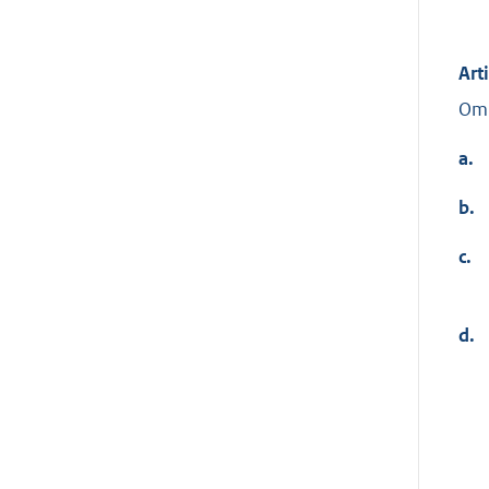
Art
Om 
a.
b.
c.
d.