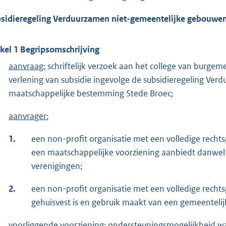
sidieregeling Verduurzamen niet-gemeentelijke gebouwe
ikel 1 Begripsomschrijving
aanvraag:
schriftelijk verzoek aan het college van burg
verlening van subsidie ingevolge de subsidieregeling V
maatschappelijke bestemming Stede Broec;
aanvrager:
1.
een non-profit organisatie met een volledige rech
een maatschappelijke voorziening aanbiedt danwel 
verenigingen;
2.
een non-profit organisatie met een volledige rech
gehuisvest is en gebruik maakt van een gemeentel
voorliggende voorziening:
ondersteuningsmogelijkheid wa