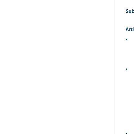
Sub
Art
•
•
•