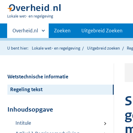
U
Lokale wet- en regelgeving
bent
Primaire
hier:
Andere
Overheid.nl
Zoeken
Uitgebreid Zoeken
sites
navigatie
binnen
U bent hier:
Lokale wet- en regelgeving
Uitgebreid zoeken
Reg
Wetstechnische informatie
Regeling tekst
S
Inhoudsopgave
g
Intitule
m