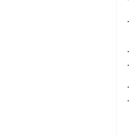
•
•
•
•
•