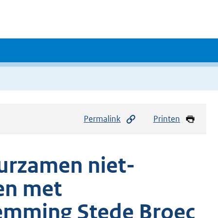
Permalink
Printen
urzamen niet-
en met
emming Stede Broec