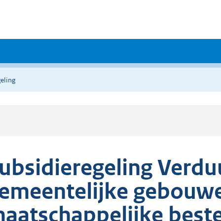
eling
ubsidieregeling Verdu
emeentelijke gebouw
aatschappelijke best