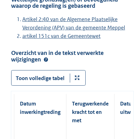
waarop de regeling is gebaseerd
Artikel 2:40 van de Algemene Plaatselijke
Verordening (APV) van de gemeente Meppel
artikel 151c van de Gemeentewet
Overzicht van in de tekst verwerkte
wijzigingen
Toon volledige tabel
Datum
Terugwerkende
Datum
inwerkingtreding
kracht tot en
uitwerk
met