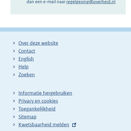
dan een e-mail naar
regelgeving@overheid.nl
Over deze website
Contact
English
Help
Zoeken
Informatie hergebruiken
Privacy en cookies
Toegankelijkheid
Sitemap
E
Kwetsbaarheid melden