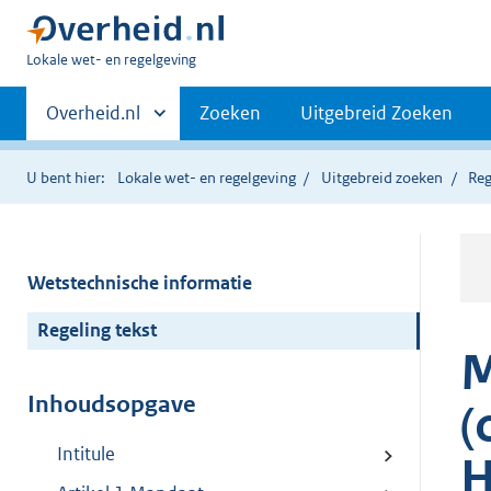
U
Lokale wet- en regelgeving
bent
Primaire
hier:
Andere
Overheid.nl
Zoeken
Uitgebreid Zoeken
sites
navigatie
binnen
U bent hier:
Lokale wet- en regelgeving
Uitgebreid zoeken
Reg
Wetstechnische informatie
Regeling tekst
M
Inhoudsopgave
(
Intitule
H