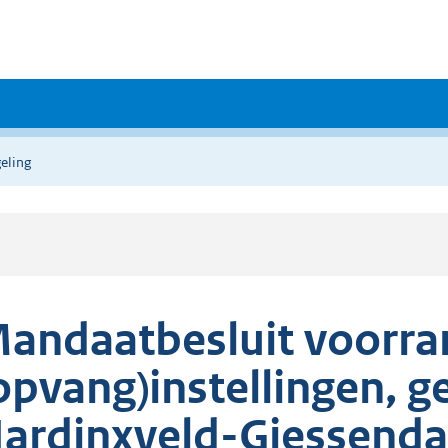
eling
andaatbesluit voorran
opvang)instellingen, 
ardinxveld-Giessend