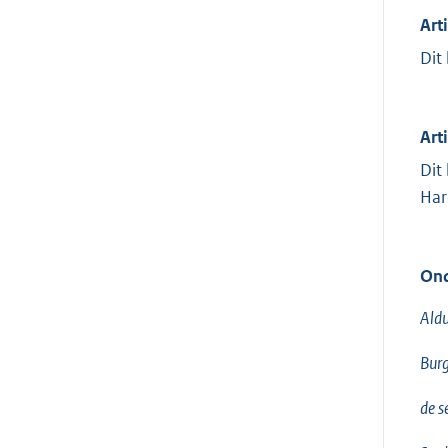
Art
Dit
Arti
Dit
Har
Ond
Aldu
Burg
de s