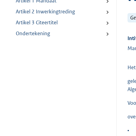
Artikel 1 Mandaat
Artikel 2 Inwerkingtreding
Ge
Artikel 3 Citeertitel
Ondertekening
Inti
Man
Het
gel
Alg
Voo
ove
•