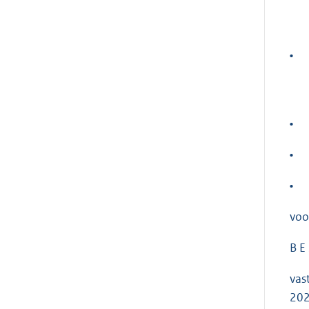
•
•
•
•
voo
B E 
vas
202