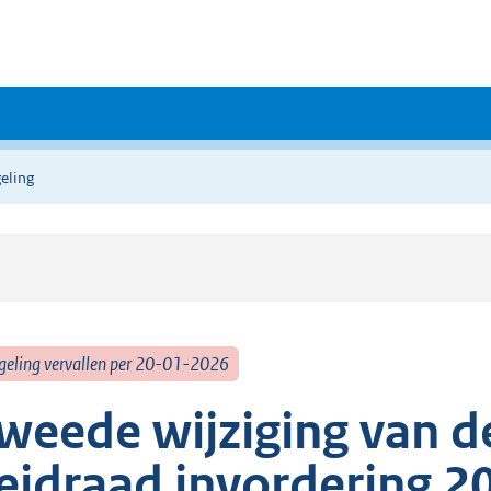
eling
geling vervallen per 20-01-2026
weede wijziging van de
eidraad invordering 2