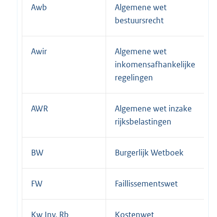
Awb
Algemene wet
bestuursrecht
Awir
Algemene wet
inkomensafhankelijke
regelingen
AWR
Algemene wet inzake
rijksbelastingen
BW
Burgerlijk Wetboek
FW
Faillissementswet
Kw Inv. Rb
Kostenwet